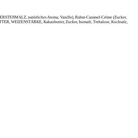
STENMALZ, natürliches Aroma, Vanille), Rahm-Caramel-Crème (Zucker,
TTER, WEIZENSTÄRKE, Kakaobutter, Zucker, Isomalt, Trehalose, Kochsalz,