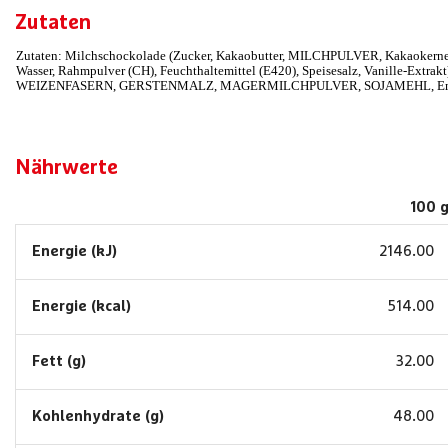
Zutaten
Zutaten: Milchschockolade (Zucker, Kakaobutter, MILCHPULVER, Kakaoke
Wasser, Rahmpulver (CH), Feuchthaltemittel (E420), Speisesalz, Vanille-E
WEIZENFASERN, GERSTENMALZ, MAGERMILCHPULVER, SOJAMEHL, Emulgator 
Nährwerte
100 
Energie (kJ)
2146.00
Energie (kcal)
514.00
Fett (g)
32.00
Kohlenhydrate (g)
48.00