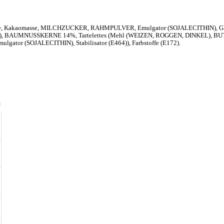
rne, Kakaomasse, MILCHZUCKER, RAHMPULVER, Emulgator (SOJALECITHIN), GER
xtrakt), BAUMNUSSKERNE 14%, Tartelettes (Mehl (WEIZEN, ROGGEN, DINKEL), BU
(SOJALECITHIN), Stabilisator (E464)), Farbstoffe (E172).
g