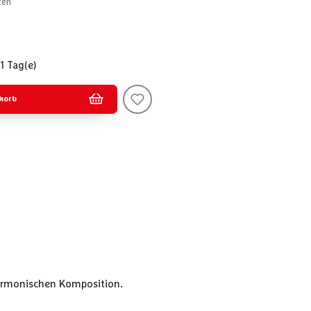
ten
 1 Tag(e)
korb
 harmonischen Komposition.