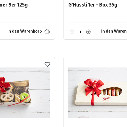
mer 9er
125g
G'Nüssli 1er - Box
35g
In den Warenkorb
In den Ware