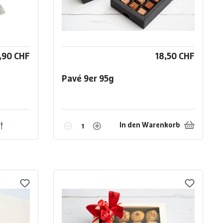
,90 CHF
18,50 CHF
Pavé 9er
95g
In den Warenkorb