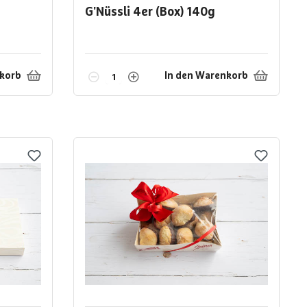
G'Nüssli 4er (Box)
140g
nkorb
In den Warenkorb