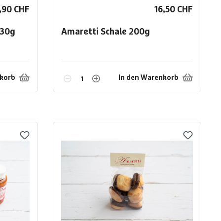
,90 CHF
16,50 CHF
130g
Amaretti Schale
200g
nkorb
In den Warenkorb