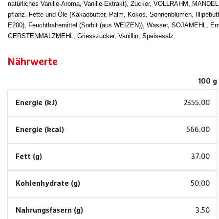
natürliches Vanille-Aroma, Vanille-Extrakt), Zucker, VOLLRAHM, MANDEL
pflanz. Fette und Öle (Kakaobutter, Palm, Kokos, Sonnenblumen, Illipebu
E200), Feuchthaltemittel (Sorbit (aus WEIZEN)), Wasser, SOJAMEHL, 
GERSTENMALZMEHL, Griesszucker, Vanillin, Speisesalz
Nährwerte
100 g
Energie (kJ)
2355.00
Energie (kcal)
566.00
Fett (g)
37.00
Kohlenhydrate (g)
50.00
Nahrungsfasern (g)
3.50