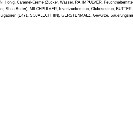
N, Honig, Caramel-Crème (Zucker, Wasser, RAHMPULVER, Feuchthaltemittel (
tter, Shea Butter), MILCHPULVER, Invertzuckersirup, Glukosesirup, BUTTER, 
Emulgatoren (E471, SOJALECITHIN), GERSTENMALZ, Gewürze, Säuerungsmitte