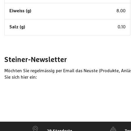
Eiweiss (g)
8.00
Salz (g)
0.10
Steiner-Newsletter
Möchten Sie regelmässig per Email das Neuste (Produkte, Anläs
Sie sich hier ein:
29 Standorte
To