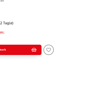
ten
 2 Tag(e)
am:
korb