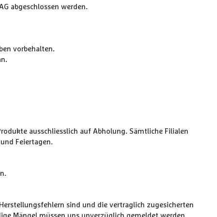
k AG abgeschlossen werden.
iben vorbehalten.
an.
rodukte ausschliesslich auf Abholung. Sämtliche Filialen
 und Feiertagen.
n.
erstellungsfehlern sind und die vertraglich zugesicherten
fällige Mängel müssen uns unverzüglich gemeldet werden.