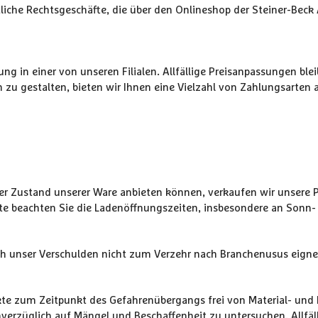
iche Rechtsgeschäfte, die über den Onlineshop der Steiner-Bec
ng in einer von unseren Filialen. Allfällige Preisanpassungen ble
zu gestalten, bieten wir Ihnen eine Vielzahl von Zahlungsarten 
er Zustand unserer Ware anbieten können, verkaufen wir unsere P
te beachten Sie die Ladenöffnungszeiten, insbesondere an Sonn-
rch unser Verschulden nicht zum Verzehr nach Branchenusus eigne
kte zum Zeitpunkt des Gefahrenübergangs frei von Material- und H
unverzüglich auf Mängel und Beschaffenheit zu untersuchen. All