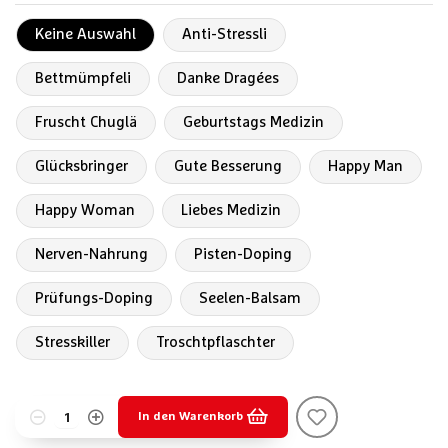
Keine Auswahl
Anti-Stressli
Bettmümpfeli
Danke Dragées
Fruscht Chuglä
Geburtstags Medizin
Glücksbringer
Gute Besserung
Happy Man
Happy Woman
Liebes Medizin
Nerven-Nahrung
Pisten-Doping
Prüfungs-Doping
Seelen-Balsam
Stresskiller
Troschtpflaschter
In den Warenkorb