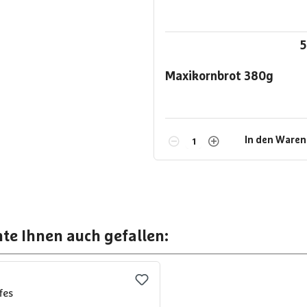
5
Maxikornbrot
380g
In den Ware
te Ihnen auch gefallen: