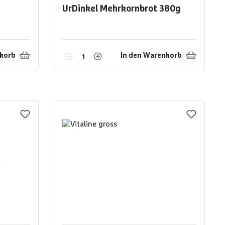
UrDinkel Mehrkornbrot
380g
nkorb
In den Warenkorb